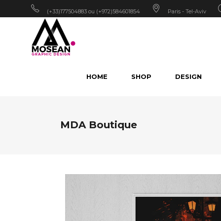
(+33)177504883 ou (+972)584601854
Paris - Tel-Aviv
HOME
SHOP
DESIGN
MDA Boutique