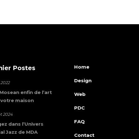
Home
nier Postes
Design
 2022
osean enfin de l’art
Web
 votre maison
PDC
let 2024
FAQ
ez dans l’Univers
al Jazz de MDA
Contact