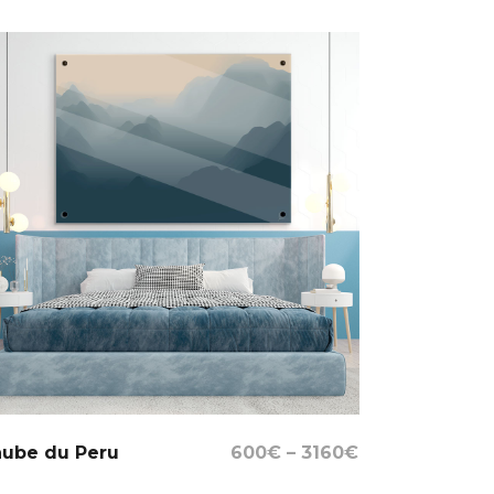
Select Options
aube du Peru
600
€
–
3160
€