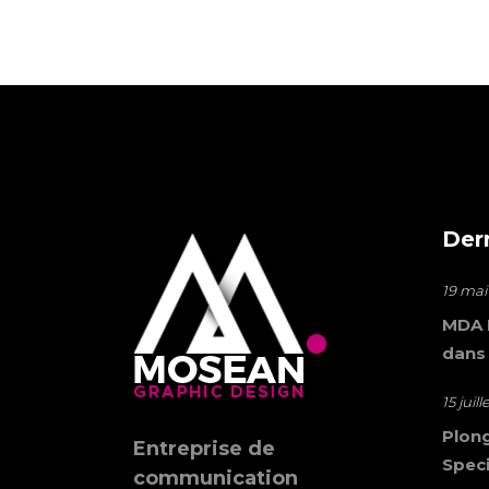
Der
19 mai
MDA M
dans
15 juil
Plong
Entreprise de
Speci
communication