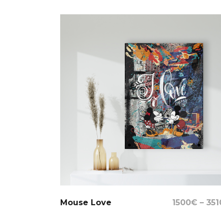
Select Options
Mouse Love
1500
€
–
351