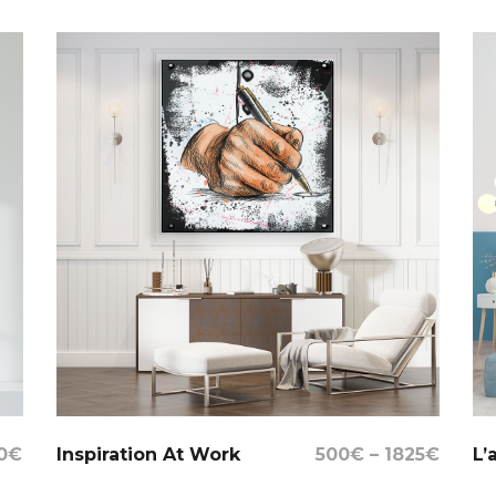
Select Options
0
€
Inspiration At Work
500
€
–
1825
€
L’