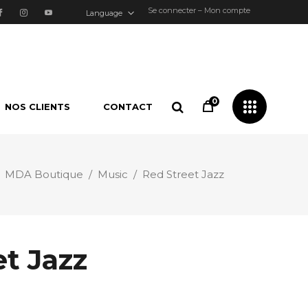
Se connecter – Mon compte
Language
0
NOS CLIENTS
CONTACT
/
MDA Boutique
/
Music
/
Red Street Jazz
t Jazz