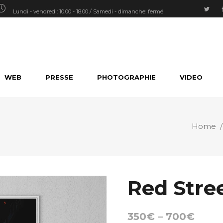
Lundi - vendredi: 10.00 - 18.00 / Samedi - dimanche: fermé
WEB
PRESSE
PHOTOGRAPHIE
VIDEO
Home
Red Stree
350
€
–
700
€