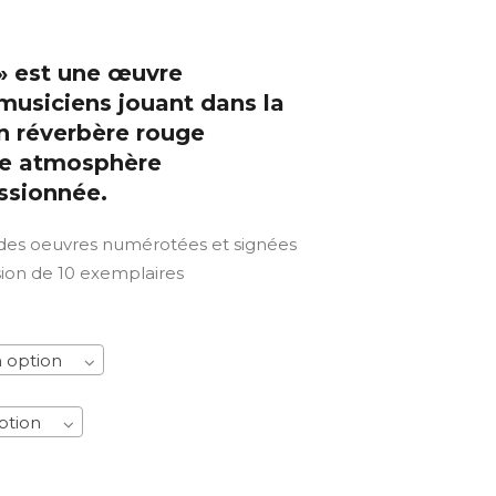
 » est une œuvre
musiciens jouant dans la
un réverbère rouge
ne atmosphère
ssionnée.
 des oeuvres numérotées et signées
sion de 10 exemplaires
 option
ption