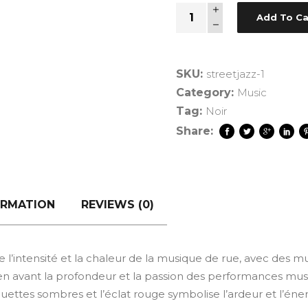
Quantity
Add To Ca
SKU:
streetjazz-1
Category:
Music
Tag:
Noir
Share:
ORMATION
REVIEWS (0)
e l’intensité et la chaleur de la musique de rue, avec des m
en avant la profondeur et la passion des performances mu
uettes sombres et l’éclat rouge symbolise l’ardeur et l’éner