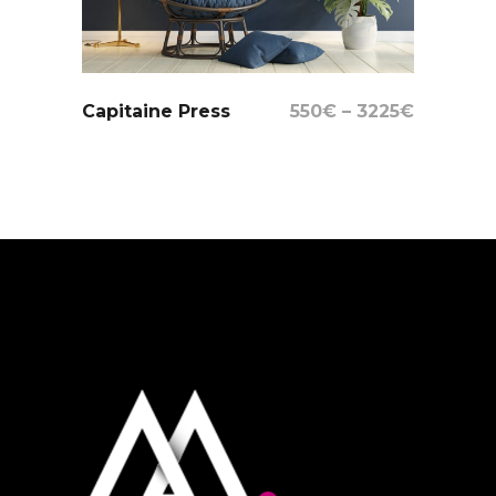
Select Options
Capitaine Press
550
€
–
3225
€