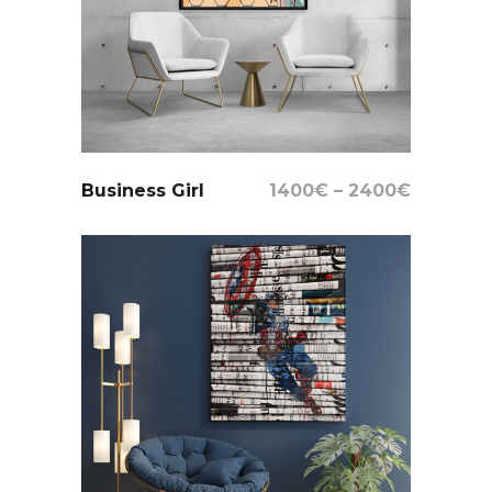
Select Options
Business Girl
1400
€
–
2400
€