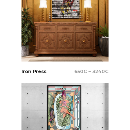
Select Options
Iron Press
650
€
–
3240
€