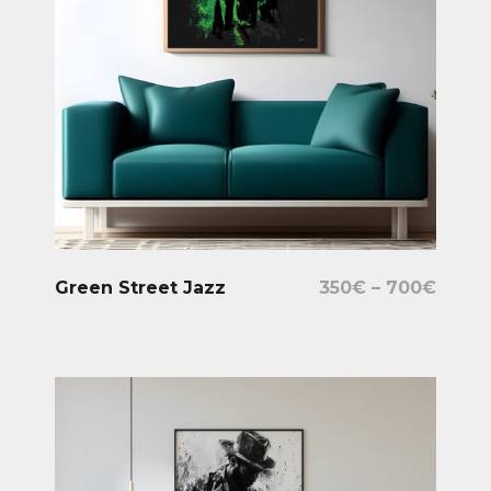
Select Options
Green Street Jazz
350
€
–
700
€