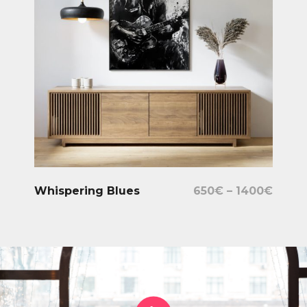
Select Options
Whispering Blues
650
€
–
1400
€