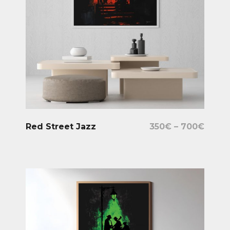
Select Options
Red Street Jazz
350
€
–
700
€