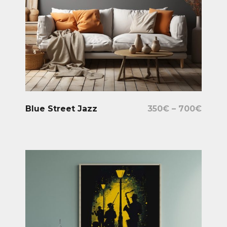
Select Options
Blue Street Jazz
350
€
–
700
€