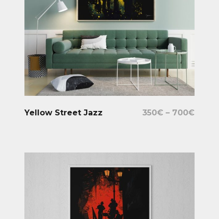
Select Options
Yellow Street Jazz
350
€
–
700
€