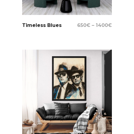
Select Options
Timeless Blues
650
€
–
1400
€