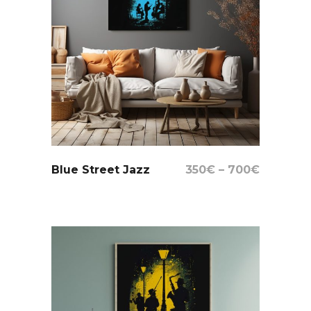
Select Options
Blue Street Jazz
350
€
–
700
€