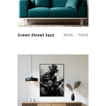
Select Options
Green Street Jazz
350
€
–
700
€