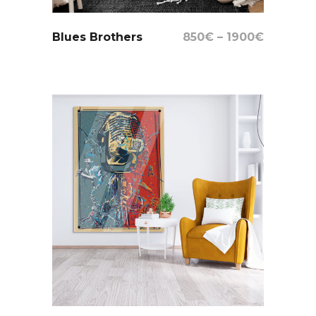
Select Options
Blues Brothers
850
€
–
1900
€