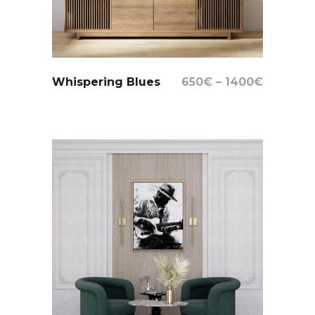
Select Options
Whispering Blues
650
€
–
1400
€