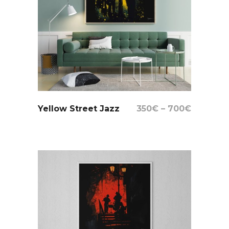
Select Options
Yellow Street Jazz
350
€
–
700
€