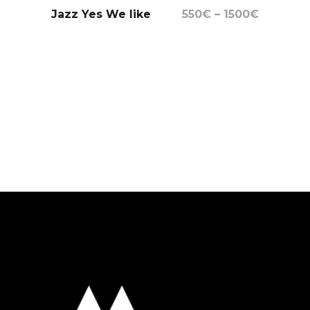
Select Options
Jazz Yes We like
550
€
–
1500
€