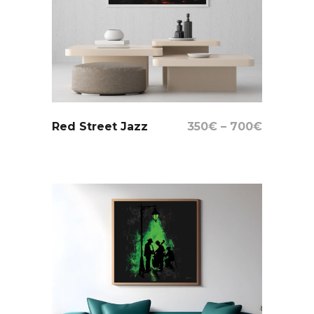
Select Options
Red Street Jazz
350
€
–
700
€