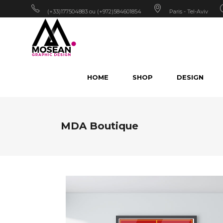
(+33)177504883 ou (+972)584601854
Paris - Tel-Aviv
HOME
SHOP
DESIGN
MDA Boutique