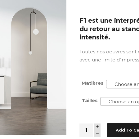
F1 est une interpr
du retour au stan
intensité.
Toutes nos oeuvres sont
avec une limite d’impres
Matières
Choose an
Tailles
Choose an o
Quantity
Add To Ca