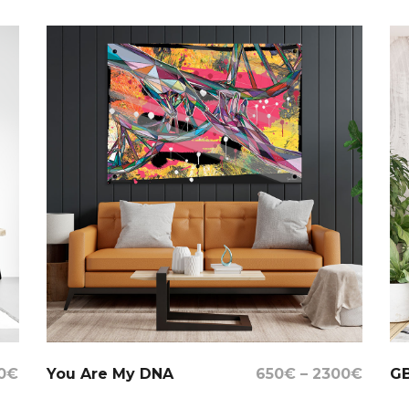
Select Options
0
€
You Are My DNA
650
€
–
2300
€
GB