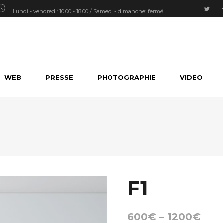
Lundi - vendredi: 10.00 - 18.00 / Samedi - dimanche: fermé
WEB
PRESSE
PHOTOGRAPHIE
VIDEO
F1
600
€
–
1200
€