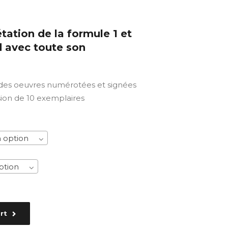
étation de la formule 1 et
d avec toute son
 des oeuvres numérotées et signées
sion de 10 exemplaires
 option
ption
rt