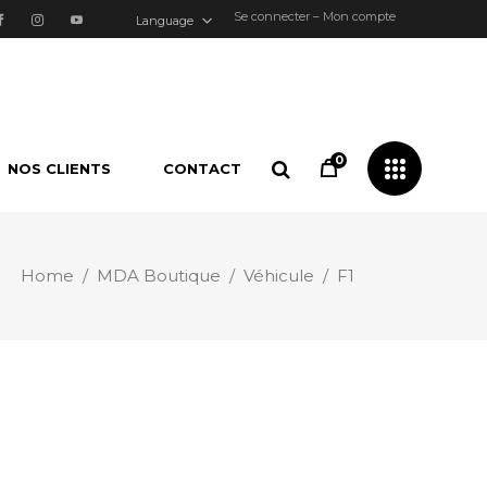
Se connecter – Mon compte
Language
0
NOS CLIENTS
CONTACT
Home
/
MDA Boutique
/
Véhicule
/
F1