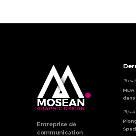
Der
19 mai
MDA M
dans
15 juil
Plong
Entreprise de
Speci
communication