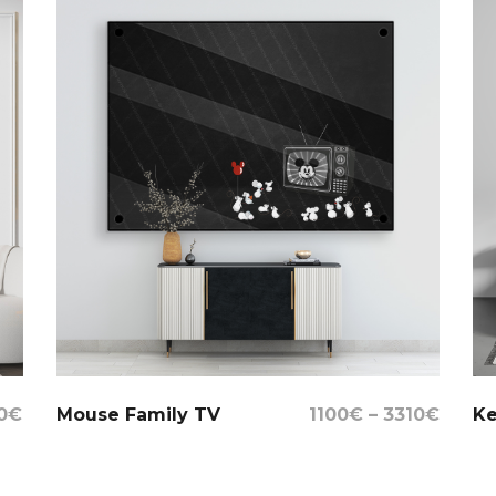
Select Options
0
€
Mouse Family TV
1100
€
–
3310
€
K