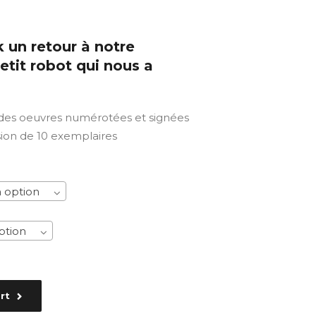
k un retour à notre
etit robot qui nous a
 des oeuvres numérotées et signées
sion de 10 exemplaires
 option
ption
rt