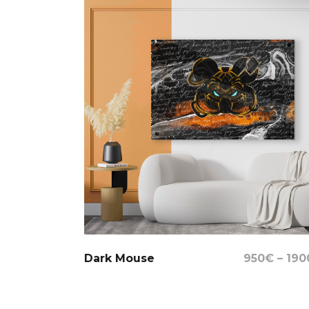
Select Options
Dark Mouse
950
€
–
190