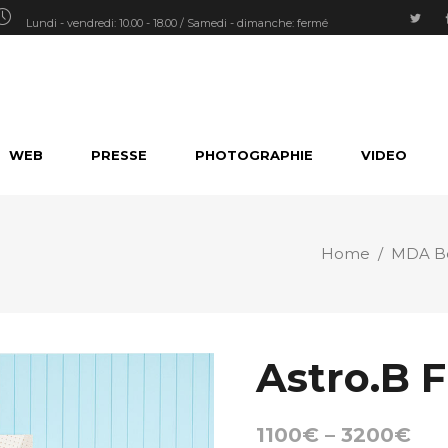
Lundi - vendredi: 10.00 - 18.00 / Samedi - dimanche: fermé
WEB
PRESSE
PHOTOGRAPHIE
VIDEO
Home
/
MDA Bo
Astro.B F
1100
€
–
3200
€