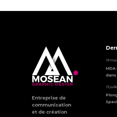
Der
19 mai
MDA M
dans
15 juil
Plong
Entreprise de
Speci
communication
et de création