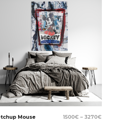
Select Options
etchup Mouse
1500
€
–
3270
€