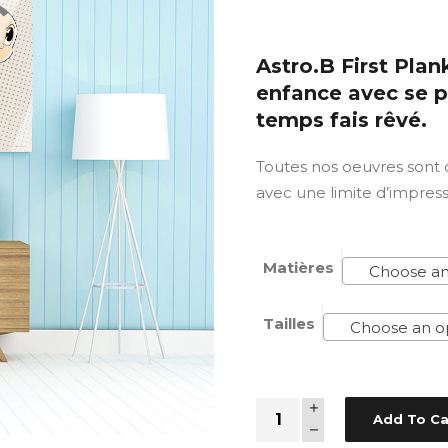
Astro.B First Plan
enfance avec se p
temps fais rêvé.
Toutes nos oeuvres sont
avec une limite d’impres
Matières
Choose an
Tailles
Choose an o
Quantity
Add To Ca