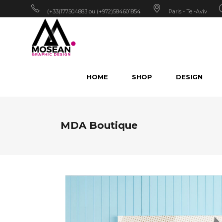
(+33)177504883 ou (+972)584601854
Paris - Tel-Aviv
HOME
SHOP
DESIGN
MDA Boutique