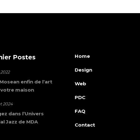
Home
nier Postes
Design
 2022
osean enfin de l’art
Web
 votre maison
PDC
let 2024
FAQ
ez dans l’Univers
al Jazz de MDA
Contact