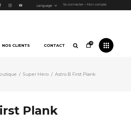
Se connecter – Mon compte
Language
0
NOS CLIENTS
CONTACT
utique
/
Super Hero
/
Astro.B First Plank
irst Plank