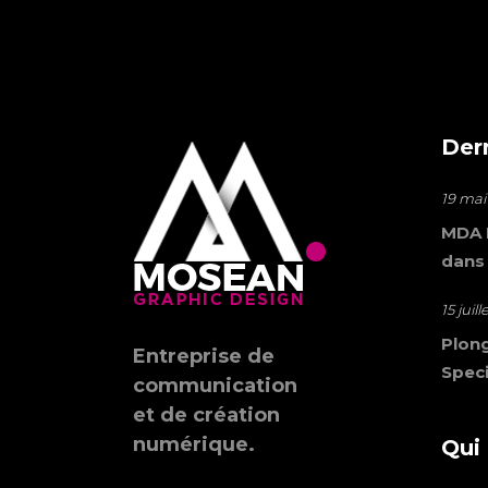
Der
19 mai
MDA M
dans
15 juil
Plong
Entreprise de
Speci
communication
et de création
numérique.
Qui