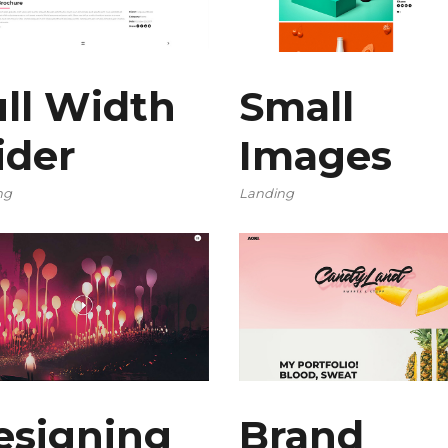
ull Width
Small
ider
Images
ng
Landing
esigning
Brand