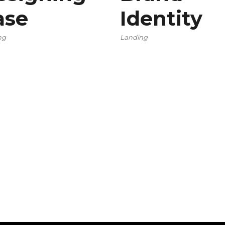
ase
Identity
ng
Landing