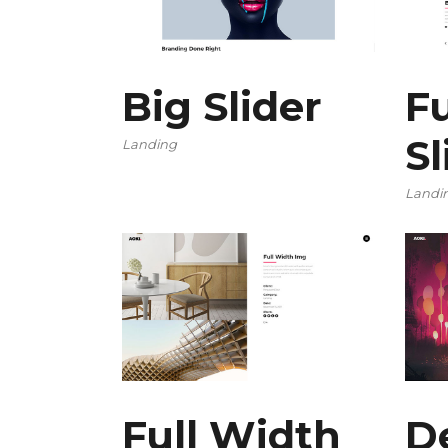
Big Slider
F
Sl
Landing
Landi
Full Width
D