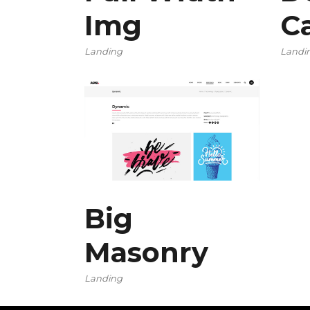
Img
C
Landing
Landi
Big
Masonry
Landing