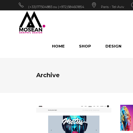
(+33)177504883 ou (+972)584601854
Paris - Tel-Aviv
HOME
SHOP
DESIGN
Archive