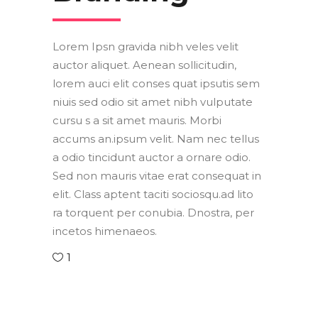
Lorem Ipsn gravida nibh veles velit
auctor aliquet. Aenean sollicitudin,
lorem auci elit conses quat ipsutis sem
niuis sed odio sit amet nibh vulputate
cursu s a sit amet mauris. Morbi
accums an.ipsum velit. Nam nec tellus
a odio tincidunt auctor a ornare odio.
Sed non mauris vitae erat consequat in
elit. Class aptent taciti sociosqu.ad lito
ra torquent per conubia. Dnostra, per
incetos himenaeos.
1