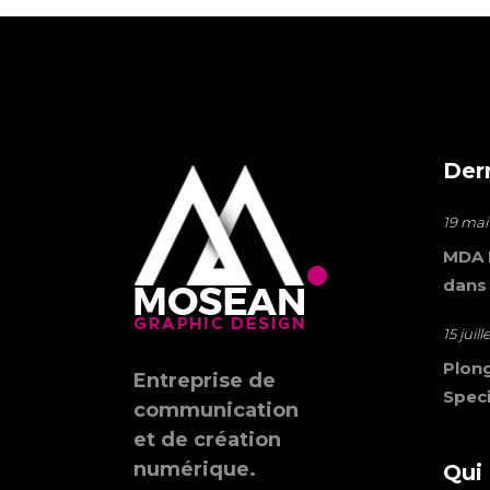
Der
19 mai
MDA M
dans
15 juil
Plong
Entreprise de
Speci
communication
et de création
numérique.
Qui