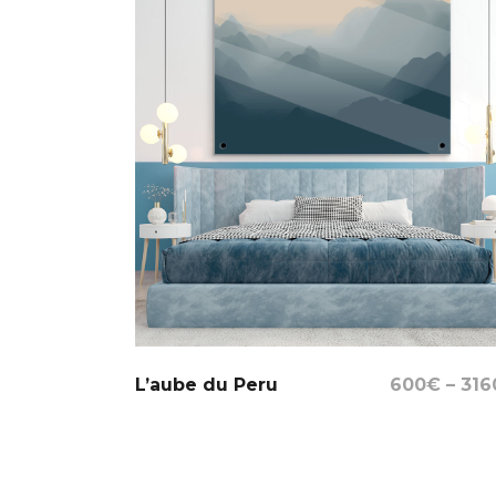
Select Options
L’aube du Peru
600
€
–
316