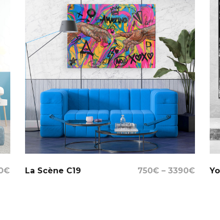
Select Options
0
€
La Scène C19
750
€
–
3390
€
Yo