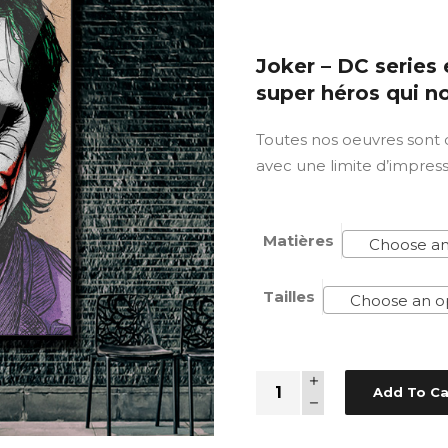
Joker – DC serie
super héros qui no
Toutes nos oeuvres sont
avec une limite d’impres
Matières
Choose an
Tailles
Choose an o
Quantity
Add To Ca