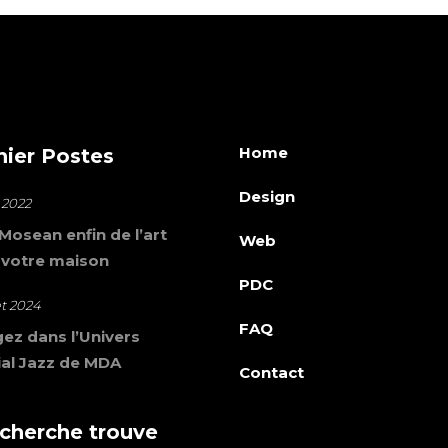
Home
nier Postes
Design
 2022
osean enfin de l’art
Web
 votre maison
PDC
let 2024
FAQ
ez dans l’Univers
al Jazz de MDA
Contact
 cherche trouve