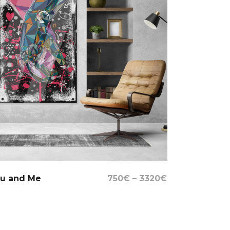
Select Options
u and Me
750
€
–
3320
€