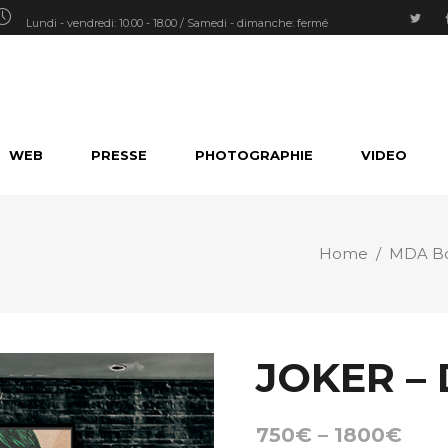
Lundi - vendredi: 10.00 - 18.00 / Samedi - dimanche: fermé
WEB
PRESSE
PHOTOGRAPHIE
VIDEO
Home
/
MDA Bo
JOKER – 
750
€
–
1800
€