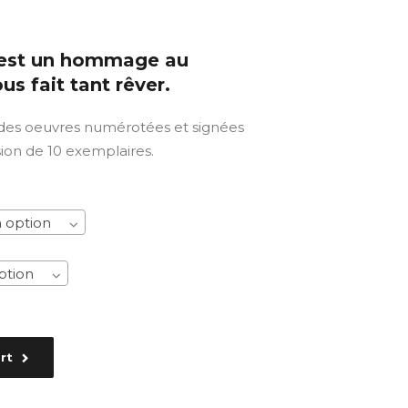
s est un hommage au
us fait tant rêver.
 des oeuvres numérotées et signées
sion de 10 exemplaires.
 option
ption
rt