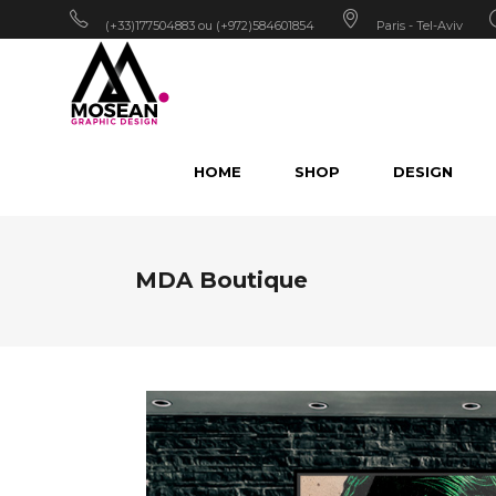
(+33)177504883 ou (+972)584601854
Paris - Tel-Aviv
HOME
SHOP
DESIGN
MDA Boutique