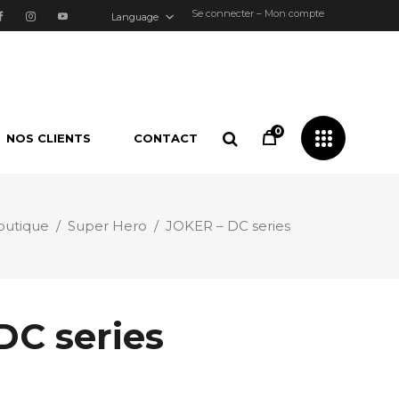
Se connecter – Mon compte
Language
0
NOS CLIENTS
CONTACT
utique
/
Super Hero
/
JOKER – DC series
DC series