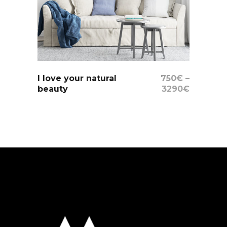
Select Options
I love your natural
750
€
–
beauty
3290
€