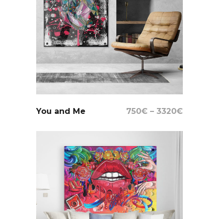
Select Options
You and Me
750
€
–
3320
€