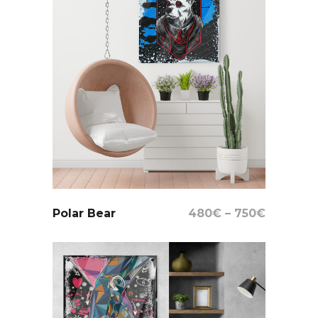
Select Options
Polar Bear
480
€
–
750
€