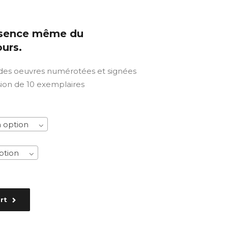
essence même du
ours.
 des oeuvres numérotées et signées
sion de 10 exemplaires
 option
ption
rt