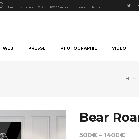
Lundi - vendredi: 10.00 - 18.00 / Samedi - dimanche: fermé
WEB
PRESSE
PHOTOGRAPHIE
VIDEO
Hom
Bear Roa
500
€
–
1400
€