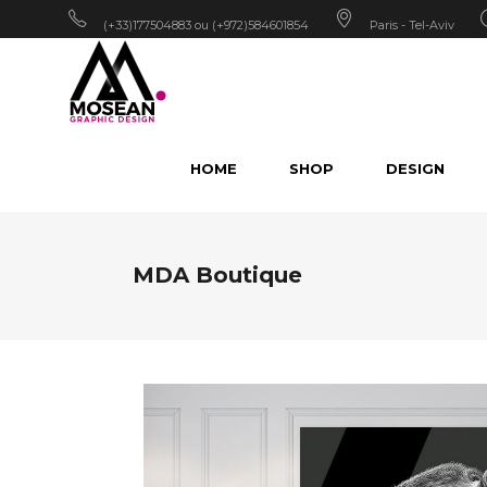
(+33)177504883 ou (+972)584601854
Paris - Tel-Aviv
HOME
SHOP
DESIGN
MDA Boutique