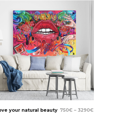
Select Options
love your natural beauty
750
€
–
3290
€