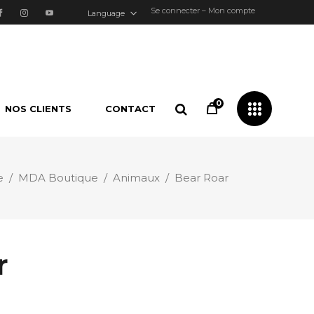
Se connecter – Mon compte
Language
0
NOS CLIENTS
CONTACT
e
/
MDA Boutique
/
Animaux
/
Bear Roar
r