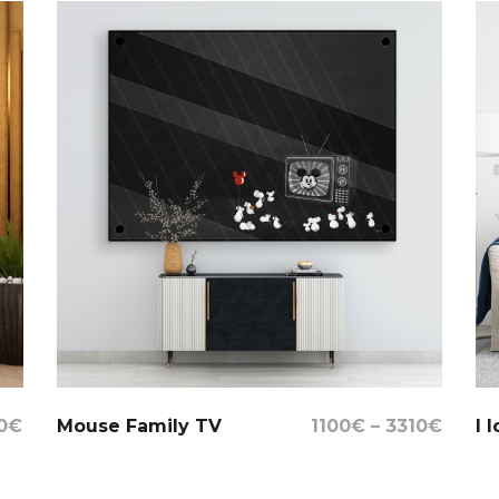
Select Options
0
€
Mouse Family TV
1100
€
–
3310
€
I 