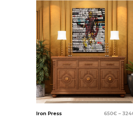
Select Options
Iron Press
650
€
–
324