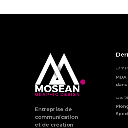
Der
19 mai
MDA M
dans
15 juil
Plong
Entreprise de
Speci
communication
et de création