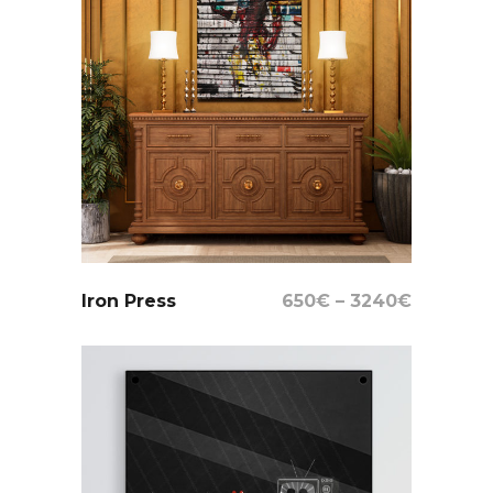
Select Options
Iron Press
650
€
–
3240
€