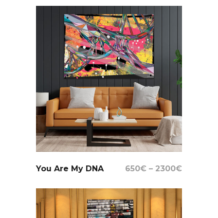
Select Options
You Are My DNA
650
€
–
2300
€