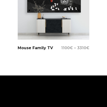
Select Options
Mouse Family TV
1100
€
–
3310
€