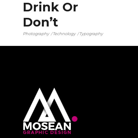
Drink Or
Don’t
Photography
Technology
Typography