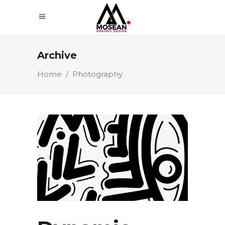
Archive
Home
/
Photography