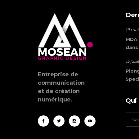
Der
19 mai
MDA M
dans
15 juil
Plong
Entreprise de
Speci
communication
et de création
numérique.
Qui
Sear
for: