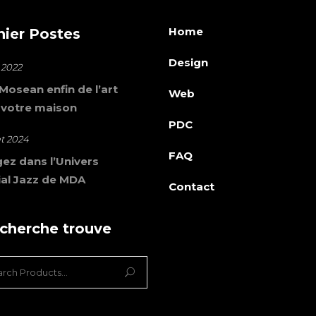
Home
nier Postes
Design
 2022
osean enfin de l’art
Web
 votre maison
PDC
let 2024
FAQ
ez dans l’Univers
al Jazz de MDA
Contact
 cherche trouve
ch