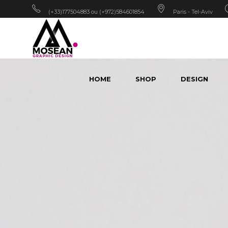
(+33)177504883 ou (+972)584601854
Paris - Tel-Aviv
HOME
SHOP
DESIGN