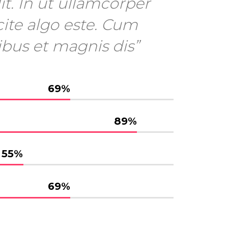
it. In ut ullamcorper
cite algo este. Cum
ibus et magnis dis”
69
%
89
%
55
%
69
%