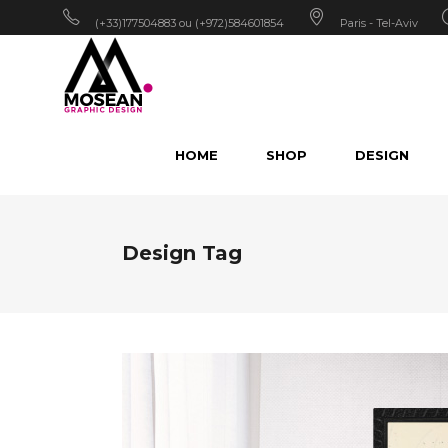
(+33)177504883 ou (+972)584601854
Paris - Tel-Aviv
HOME
SHOP
DESIGN
Design Tag