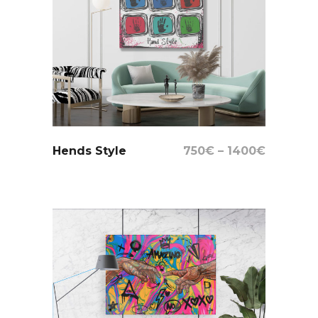
Select Options
Hends Style
750
€
–
1400
€