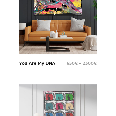
Select Options
You Are My DNA
650
€
–
2300
€