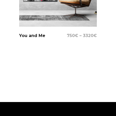
Select Options
You and Me
750
€
–
3320
€