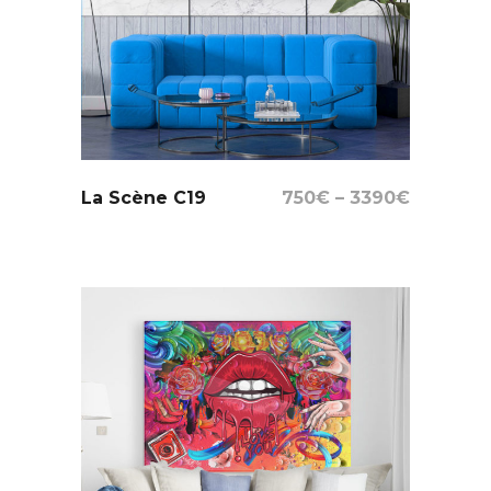
Select Options
La Scène C19
750
€
–
3390
€