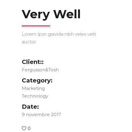
Very Well
Lorem Ipsn gravida nibh veles velit
auctor.
Client::
Fergusson&Tosh
Category:
Marketing
Technology
Date:
9 novembre 2017
0