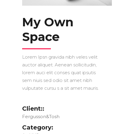
My Own
Space
Lorem Ipsn gravida nibh veles velit
auctor aliquet. Aenean sollicitudin,
lorem auci elit conses quat ipsutis
sem niuis sed odio sit amet nibh
vulputate cursu s a sit amet mauris.
Client::
Fergusson&Tosh
Category: