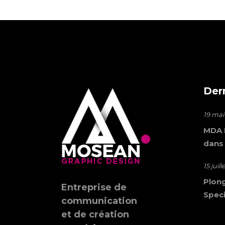
Der
19 mai
MDA M
dans
15 juil
Plong
Entreprise de
Speci
communication
et de création