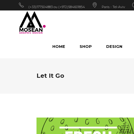
(+33)177504883 ou (+972)584601854
Paris - Tel-Aviv
HOME
SHOP
DESIGN
Let It Go