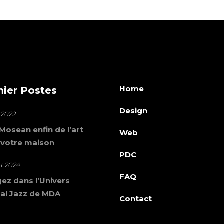
Home
nier Postes
Design
 2022
osean enfin de l’art
Web
 votre maison
PDC
let 2024
FAQ
ez dans l’Univers
al Jazz de MDA
Contact