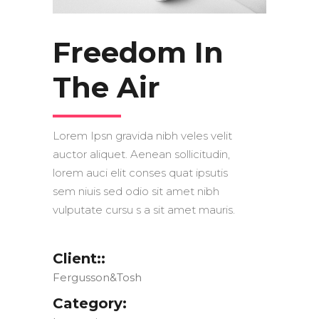
Freedom In
The Air
Lorem Ipsn gravida nibh veles velit
auctor aliquet. Aenean sollicitudin,
lorem auci elit conses quat ipsutis
sem niuis sed odio sit amet nibh
vulputate cursu s a sit amet mauris.
Client::
Fergusson&Tosh
Category: