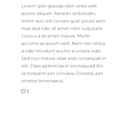
Lorem Ipsn gravida nibh veles velit
auctor aliquet. Aenean sollicitudin,
lorem auci elit conses quat ipsutis sem
niuis sed odio sit amet nibh vulputate
cursu s a sit amet mauris. Morbi
accums an.ipsum velit. Nam nec tellus
a odio tincidunt auctor a ornare odio.
Sed non mauris vitae erat consequat in
elit. Class aptent taciti sociosqu.ad lito
ra torquent per conubia. Dnostra, per
incetos himenaeos.
1