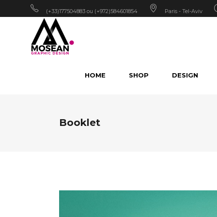
(+33)177504883 ou (+972)584601854
Paris - Tel-Aviv
HOME
SHOP
DESIGN
Booklet