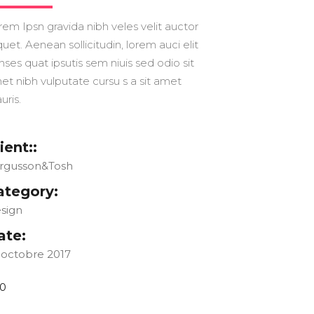
rem Ipsn gravida nibh veles velit auctor
quet. Aenean sollicitudin, lorem auci elit
nses quat ipsutis sem niuis sed odio sit
et nibh vulputate cursu s a sit amet
uris.
ient::
rgusson&Tosh
ategory:
sign
ate:
 octobre 2017
0