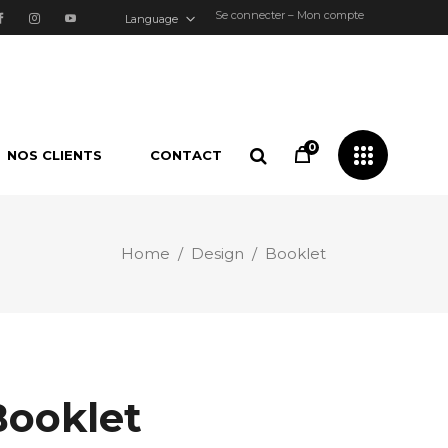
Se connecter – Mon compte
Language
0
NOS CLIENTS
CONTACT
Home
/
Design
/
Booklet
Booklet