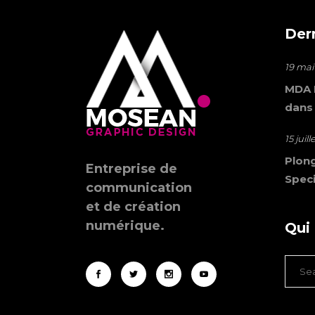
Der
19 mai
MDA M
dans
15 juil
Plong
Entreprise de
Speci
communication
et de création
numérique.
Qui
Sear
for: