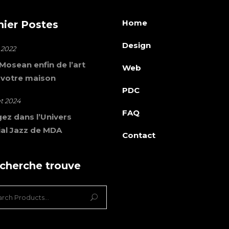
Home
nier Postes
Design
 2022
osean enfin de l’art
Web
 votre maison
PDC
let 2024
FAQ
ez dans l’Univers
al Jazz de MDA
Contact
 cherche trouve
ch