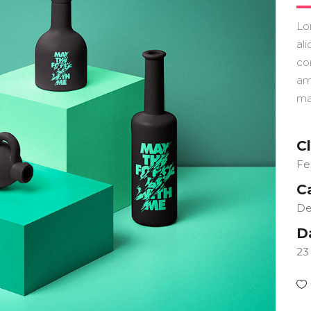
Lo
ali
co
am
ma
Cl
Fe
C
De
D
23