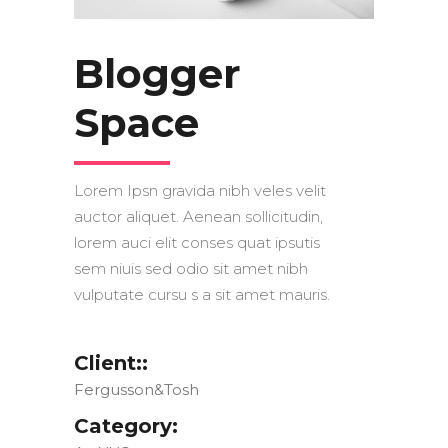
Blogger
Space
Lorem Ipsn gravida nibh veles velit
auctor aliquet. Aenean sollicitudin,
lorem auci elit conses quat ipsutis
sem niuis sed odio sit amet nibh
vulputate cursu s a sit amet mauris.
Client::
Fergusson&Tosh
Category: